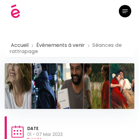
Skip
Menu
to
main
content
Accueil
Événements à venir
Séances de
rattrapage
DATE
01 - 07 Mar 2023