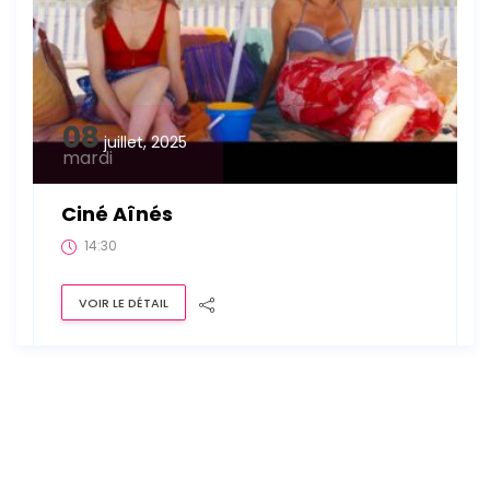
08
juillet, 2025
mardi
Ciné Aînés
14:30
VOIR LE DÉTAIL