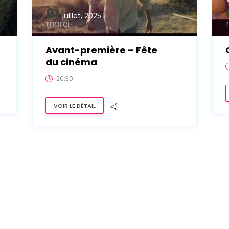
01
juillet, 2025
mardi
Avant-première – Fête
du cinéma
20:30
VOIR LE DÉTAIL