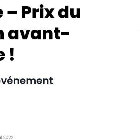
– Prix du
n avant-
 !
’événement
al 2022