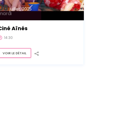
08
juillet, 2025
mardi
Ciné Aînés
14:30
VOIR LE DÉTAIL