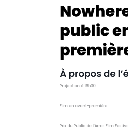
Nowhere 
public e
première
À propos de l
Projection à 16h30
Film en avant-première
Prix du Public de l’Arras Film Festiv