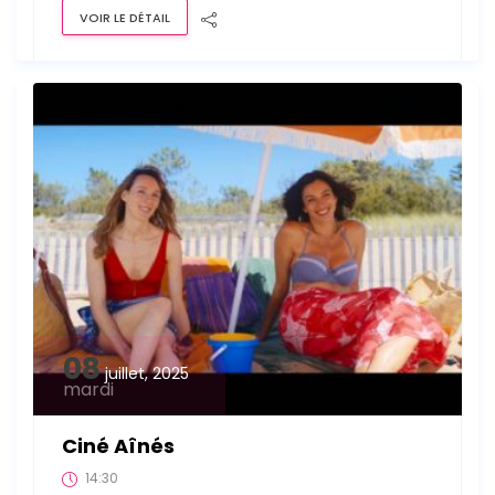
VOIR LE DÉTAIL
08
juillet, 2025
mardi
Ciné Aînés
14:30