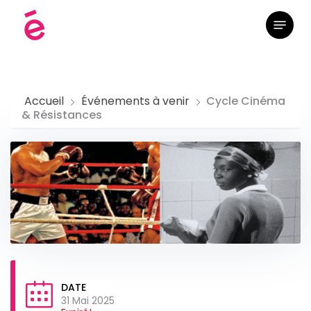
Skip
Menu
to
main
content
Accueil
Événements à venir
Cycle Cinéma
& Résistances
DATE
31 Mai 2025