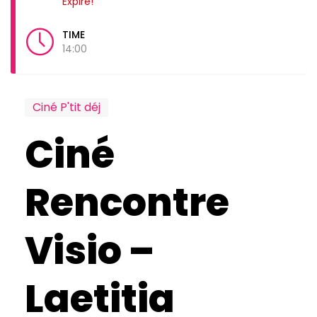
Expiré!
TIME
14:00
Ciné P'tit déj
Ciné
Rencontre
Visio –
Laetitia