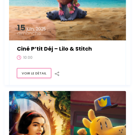
15
juin, 2025
dimanche
Ciné P’tit Déj – Lilo & Stitch
10:00
VOIR LE DÉTAIL