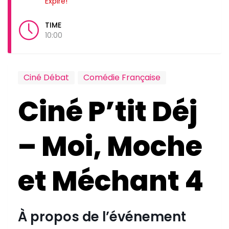
Expiré!
TIME
10:00
Ciné Débat
Comédie Française
Ciné P’tit Déj
– Moi, Moche
et Méchant 4
À propos de l’événement