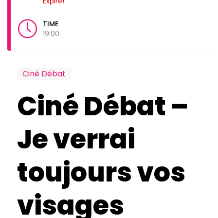
Expiré!
TIME
19:00
Ciné Débat
Ciné Débat –
Je verrai
toujours vos
visages