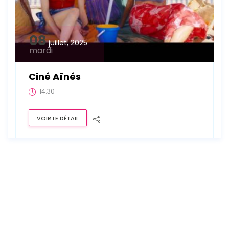
08
juillet, 2025
mardi
Ciné Aînés
14:30
VOIR LE DÉTAIL