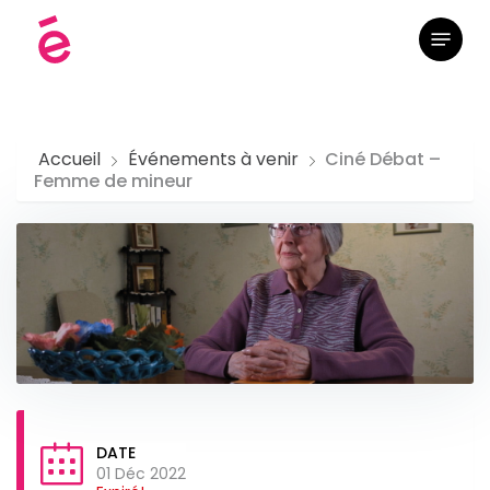
Skip
Menu
to
main
content
Accueil
Événements à venir
Ciné Débat –
Femme de mineur
DATE
01 Déc 2022