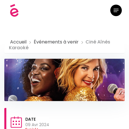
Skip
Menu
to
main
content
Accueil
Événements à venir
Ciné Aînés
Karaoké
DATE
09 Avr 2024