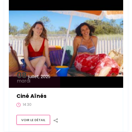
08
juillet, 2025
mardi
Ciné Aînés
14:30
VOIR LE DÉTAIL