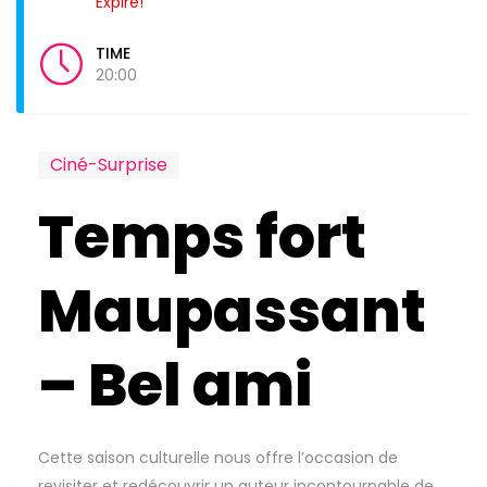
Expiré!
TIME
20:00
Ciné-Surprise
Temps fort
Maupassant
– Bel ami
Cette saison culturelle nous offre l’occasion de
revisiter et redécouvrir un auteur incontournable de