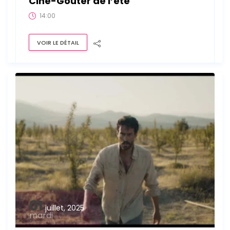
Ciné-Goûter de l’été
14:00
VOIR LE DÉTAIL
01
juillet, 2025
mardi