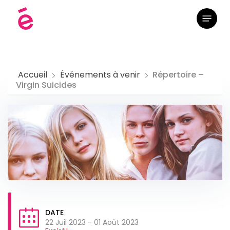
Skip
Menu
to
main
content
Accueil
Événements à venir
Répertoire –
Virgin Suicides
DATE
22 Juil 2023
- 01 Août 2023