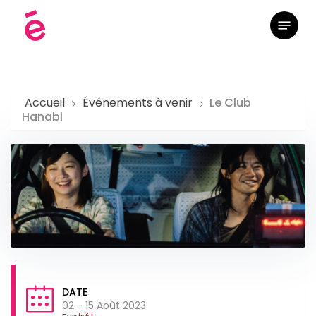
Skip
Menu
to
main
content
Accueil
Événements à venir
Le Club
Hanabi
DATE
02 - 15 Août 2023