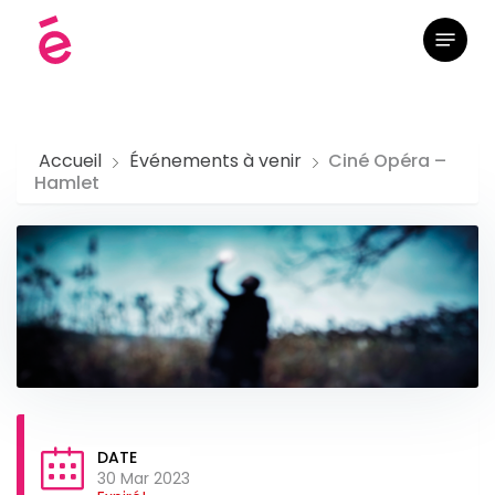
Skip
Menu
to
main
content
Accueil
Événements à venir
Ciné Opéra –
Hamlet
DATE
30 Mar 2023