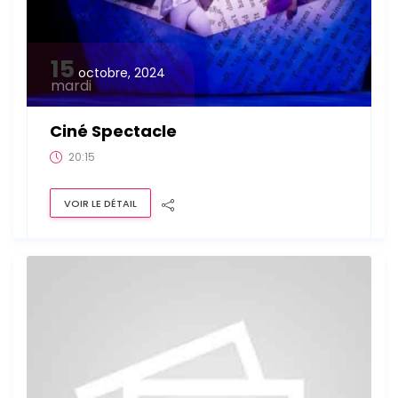
15
octobre, 2024
mardi
Ciné Spectacle
20:15
VOIR LE DÉTAIL