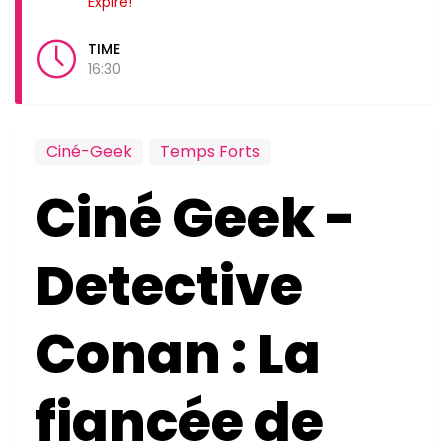
Expiré!
TIME
16:30
Ciné-Geek
Temps Forts
Ciné Geek -
Detective
Conan : La
fiancée de