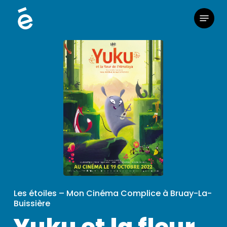
Skip
Menu
to
main
content
Les étoiles – Mon Cinéma Complice à Bruay-La-
Buissière