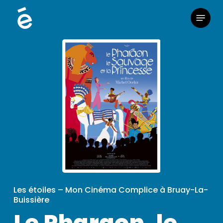
Skip
Menu
to
main
content
Les étoiles – Mon Cinéma Complice à Bruay-La-
Buissière
Le Pharaon, le