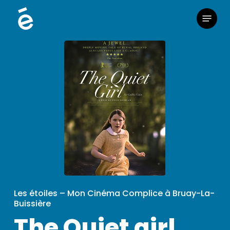
Skip
Menu
to
main
content
Les étoiles – Mon Cinéma Complice à Bruay-La-
Buissière
The Quiet girl