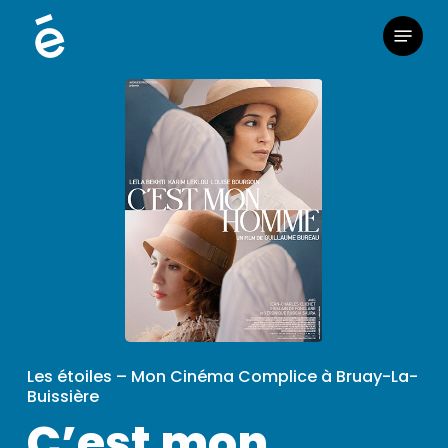
Skip
Menu
to
main
content
Les étoiles – Mon Cinéma Complice à Bruay-La-
Buissière
C’est mon