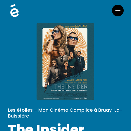
Skip
Menu
to
main
content
Les étoiles – Mon Cinéma Complice à Bruay-La-
Buissière
The Insider