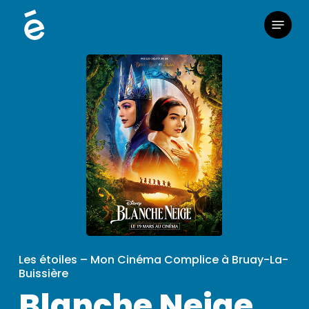
Skip
Menu
to
main
content
Les étoiles – Mon Cinéma Complice à Bruay-La-
Buissière
Blanche Neige