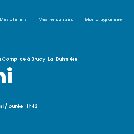
Mes ateliers
Mes rencontres
Mon programme
a Complice à Bruay-La-Buissière
mi
i / Durée : 1h43