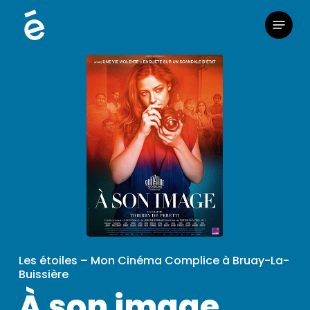
Skip
Menu
to
main
content
Les étoiles – Mon Cinéma Complice à Bruay-La-
Buissière
À son image