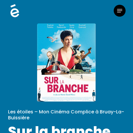
Skip
Menu
to
main
content
Les étoiles – Mon Cinéma Complice à Bruay-La-
Buissière
Sur la branche