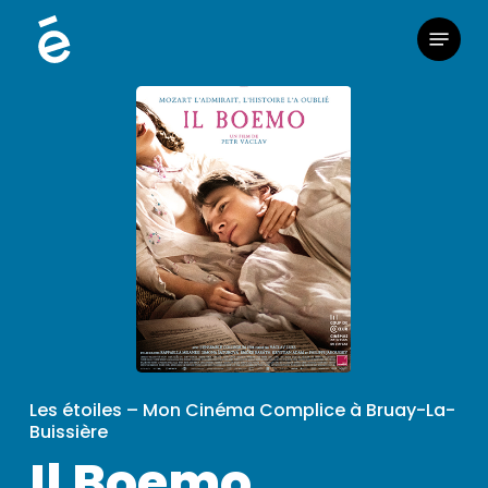
Skip
Menu
to
main
content
Les étoiles – Mon Cinéma Complice à Bruay-La-
Buissière
Il Boemo