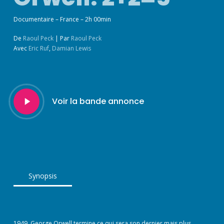
Documentaire – France – 2h 00min
De
Raoul Peck
|
Par
Raoul Peck
Avec
Eric Ruf
,
Damian Lewis
Play
Voir la bande annonce
Video
Synopsis
1949. George Orwell termine ce qui sera son dernier mais plus