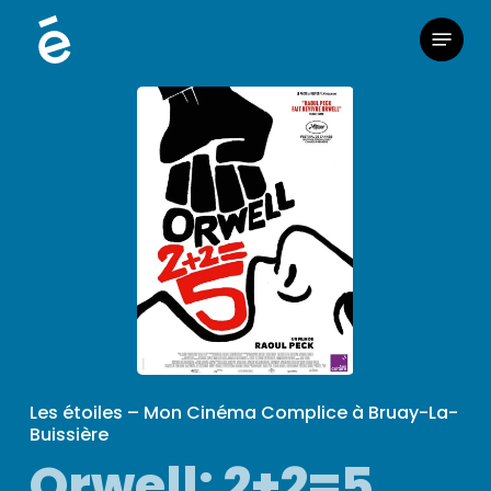
Skip
Menu
to
main
content
Les étoiles – Mon Cinéma Complice à Bruay-La-
Buissière
Orwell: 2+2=5