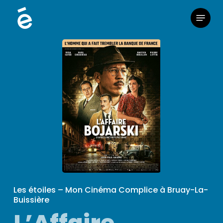
Skip
Menu
to
main
content
Les étoiles – Mon Cinéma Complice à Bruay-La-
Buissière
L’Affaire