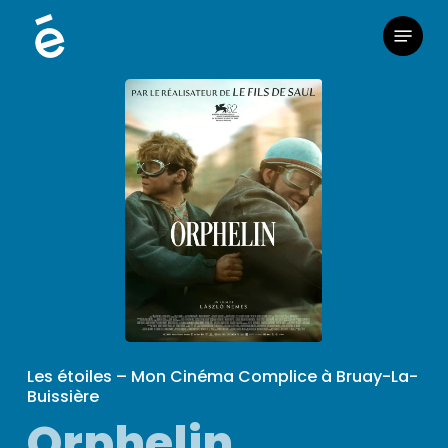
Skip
Menu
to
main
content
Les étoiles – Mon Cinéma Complice à Bruay-La-
Buissière
Orphelin