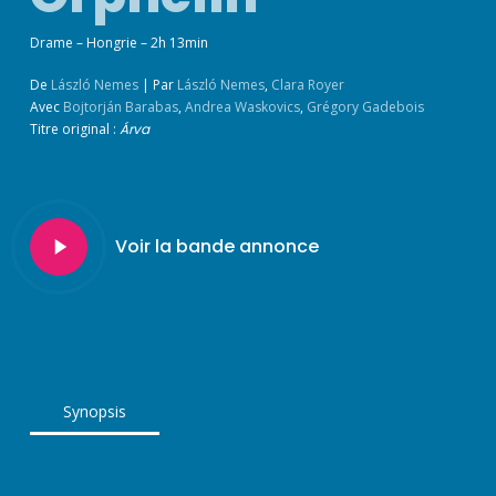
Drame – Hongrie – 2h 13min
De
László Nemes
|
Par
László Nemes
,
Clara Royer
Avec
Bojtorján Barabas
,
Andrea Waskovics
,
Grégory Gadebois
Titre original :
Árva
Play
Voir la bande annonce
Video
Synopsis