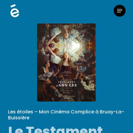
Skip
Menu
to
main
content
Les étoiles – Mon Cinéma Complice à Bruay-La-
Buissière
Le Testament