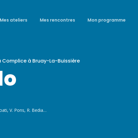
Mes ateliers
Mes rencontres
Mon programme
a Complice à Bruay-La-Buissière
do
ati, V. Pons, R. Bedia…