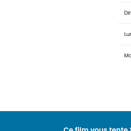
Di
Lu
Ma
Ce film vous tente 