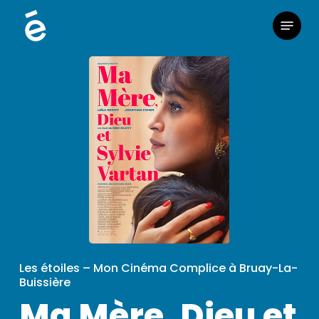
Skip
Menu
to
main
content
Les étoiles – Mon Cinéma Complice à Bruay-La-
Buissière
Ma Mère, Dieu et