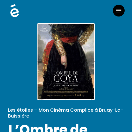
Skip
Menu
to
main
content
Les étoiles – Mon Cinéma Complice à Bruay-La-
Buissière
L’Ombre de