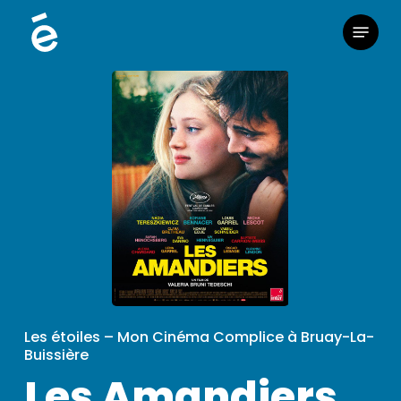
Skip
Menu
to
main
content
Les étoiles – Mon Cinéma Complice à Bruay-La-
Buissière
Les Amandiers