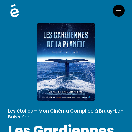
Skip
Menu
to
main
content
Les étoiles – Mon Cinéma Complice à Bruay-La-
Buissière
Les Gardiennes