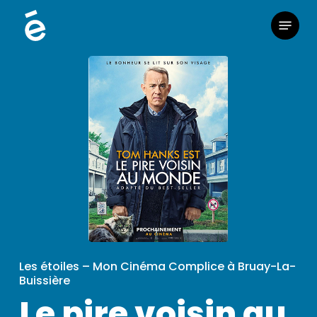
Skip
Menu
to
main
content
Les étoiles – Mon Cinéma Complice à Bruay-La-
Buissière
Le pire voisin au