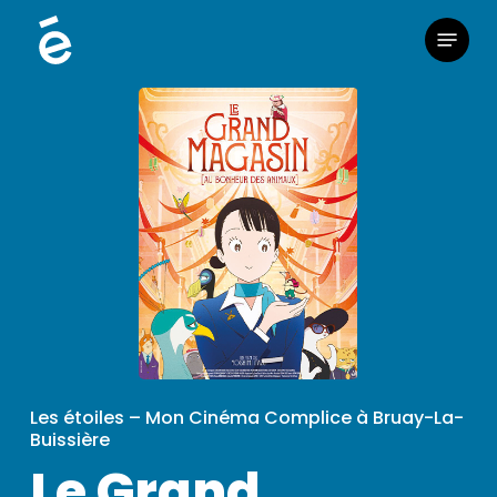
Skip
Menu
to
main
content
Les étoiles – Mon Cinéma Complice à Bruay-La-
Buissière
Le Grand