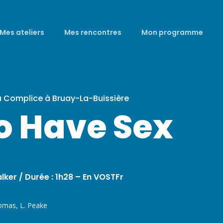
Mes ateliers
Mes rencontres
Mon programme
a Complice à Bruay-La-Buissière
o Have Sex
lker /
Durée : 1h28 – En VOSTFr
omas, L. Peake