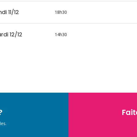
di 11/12
18h30
rdi 12/12
14h30
?
Fait
les.