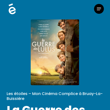
Skip
Menu
to
main
content
Les étoiles – Mon Cinéma Complice à Bruay-La-
Buissière
La Guerre des