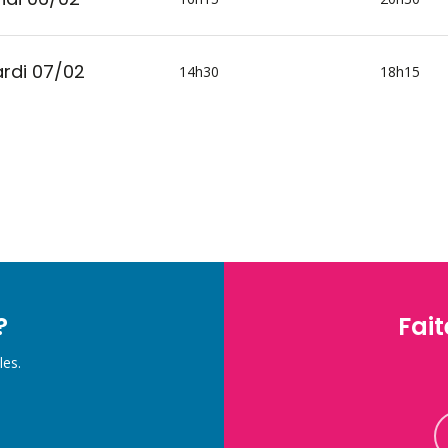
rdi 07/02
14h30
18h15
?
Fait
les.