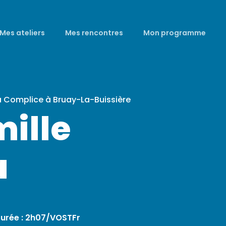
Mes ateliers
Mes rencontres
Mon programme
a Complice à Bruay-La-Buissière
mille
a
urée : 2h07/VOSTFr