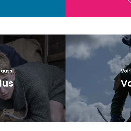
 aussi
Voir
lus
Va