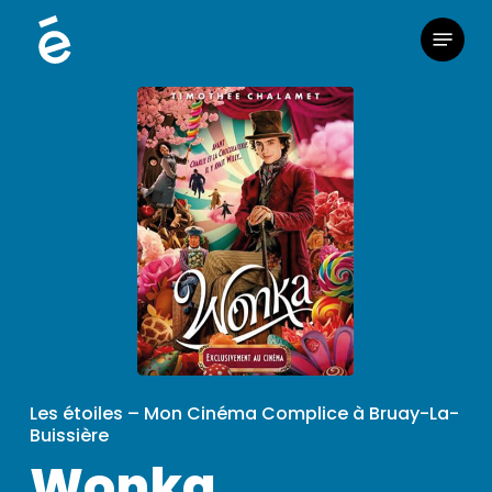
Skip
Menu
to
main
content
Les étoiles – Mon Cinéma Complice à Bruay-La-
Buissière
Wonka