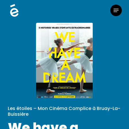
Skip
Menu
to
main
content
Les étoiles – Mon Cinéma Complice à Bruay-La-
Buissière
We have a