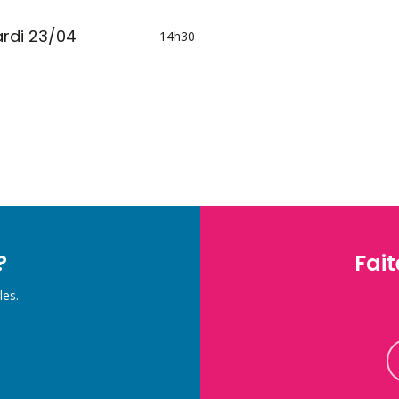
rdi 23/04
14h30
?
Fait
les.