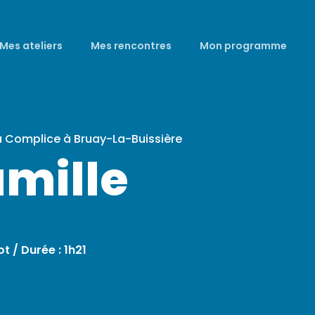
Mes ateliers
Mes rencontres
Mon programme
a Complice à Bruay-La-Buissière
amille
ot /
Durée : 1h21