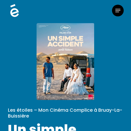
Skip
Menu
to
main
content
Les étoiles – Mon Cinéma Complice à Bruay-La-
Buissière
Un simple