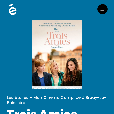
Skip
Menu
to
main
content
Les étoiles – Mon Cinéma Complice à Bruay-La-
Buissière