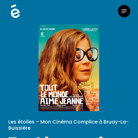
Skip
Menu
to
main
content
Les étoiles – Mon Cinéma Complice à Bruay-La-
Buissière