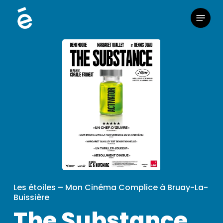
Skip
Menu
to
main
content
Les étoiles – Mon Cinéma Complice à Bruay-La-
Buissière
The Substance