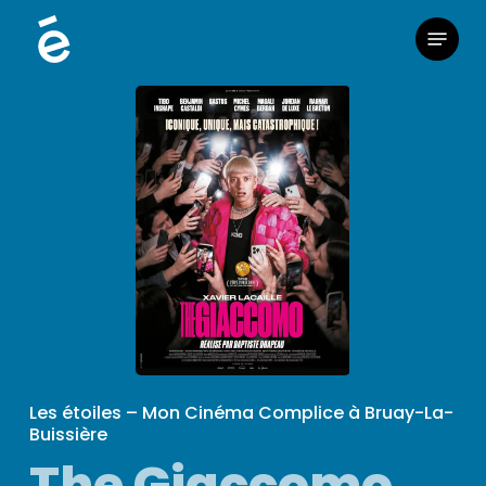
Skip
Menu
to
main
content
Les étoiles – Mon Cinéma Complice à Bruay-La-
Buissière
The Giaccomo