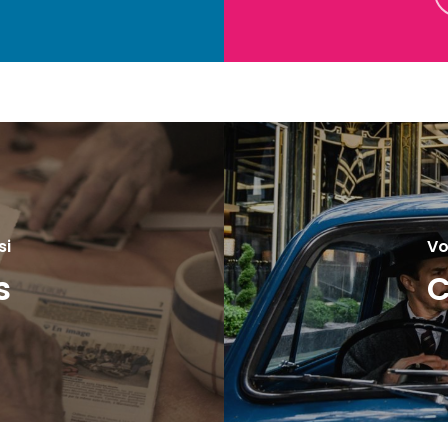
si
Vo
s
C