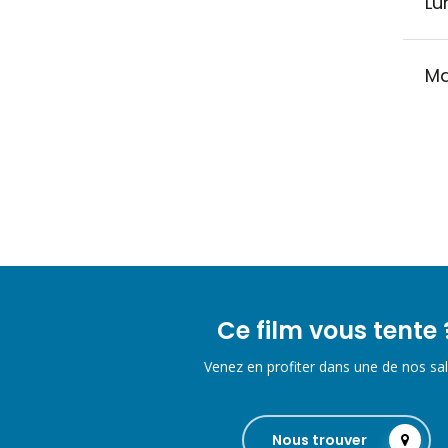
Lu
Ma
Ce film vous tente 
Venez en profiter dans une de nos sal
Nous trouver