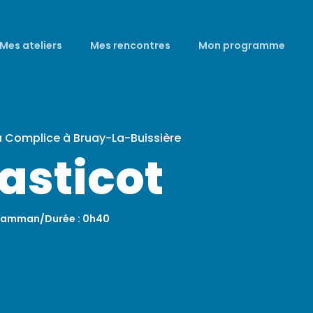
Mes ateliers
Mes rencontres
Mon programme
a Complice à Bruay-La-Buissière
asticot
. Hamman/Durée : 0h40