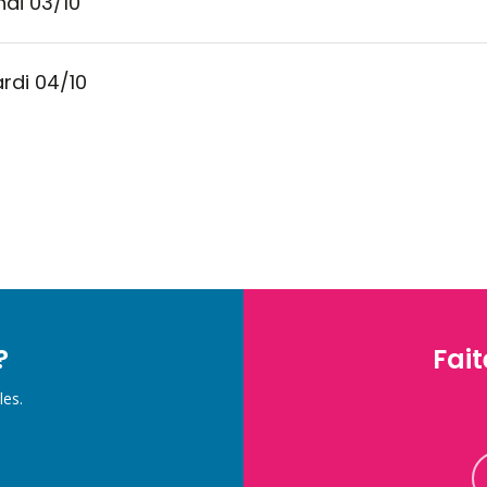
ndi 03/10
rdi 04/10
?
Fait
les.