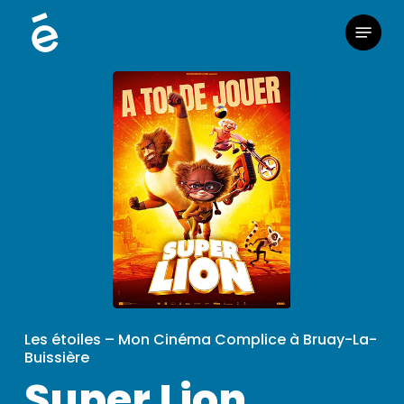
Skip
Menu
to
main
content
Les étoiles – Mon Cinéma Complice à Bruay-La-
Buissière
Super Lion