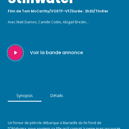
Film de Tom McCarthy/VOSTF-VF/Durée : 2h20/Thriller
Avec Matt Damon, Camille Cottin, Abigail Breslin…
Play
Voir la bande annonce
Video
Synopsis
Détails
Un foreur de pétrole débarque à Marseille du fin fond de
l’Oklahoma, pour soutenir sa fille qu’il connait à peine mais qui purge