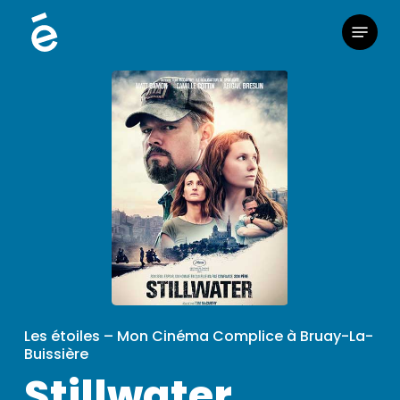
Skip
Menu
to
main
content
Les étoiles – Mon Cinéma Complice à Bruay-La-
Buissière
Stillwater