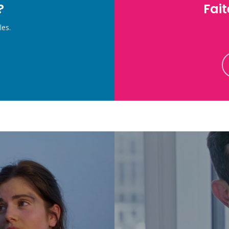
?
Fait
les.