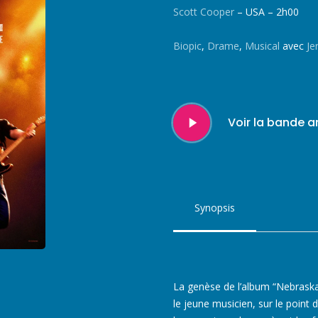
Scott Cooper
– USA – 2h00
Biopic
,
Drame
,
Musical
avec
Je
Play
Voir la bande 
Video
Synopsis
La genèse de l’album “Nebraska
le jeune musicien, sur le point 