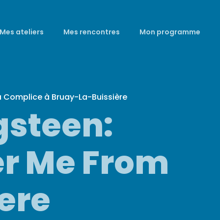
Mes ateliers
Mes rencontres
Mon programme
a Complice à Bruay-La-Buissière
gsteen:
er Me From
ere