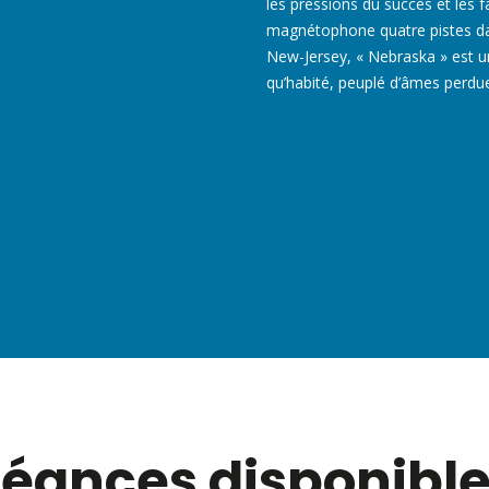
les pressions du succès et les 
magnétophone quatre pistes d
New-Jersey, « Nebraska » est u
qu’habité, peuplé d’âmes perdue
éances disponibl